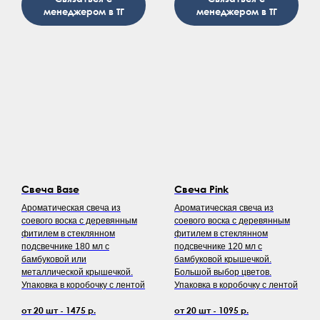
менеджером в ТГ
менеджером в ТГ
Свеча Base
Свеча Pink
Ароматическая свеча из
Ароматическая свеча из
соевого воска с деревянным
соевого воска с деревянным
фитилем в стеклянном
фитилем в стеклянном
подсвечнике 180 мл с
подсвечнике 120 мл с
бамбуковой или
бамбуковой крышечкой.
металлической крышечкой.
Большой выбор цветов.
Упаковка в коробочку с лентой
Упаковка в коробочку с лентой
от 20 шт - 1475 р.
от 20 шт - 1095 р.