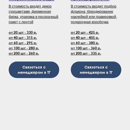
В стоимость входит декор
В стоимость входит подбор
сухоцветами, фирменная
флакона, брендирование
бирка, упаковка в прозрачный
наклейкой или гравировкой,
пакет с лентой
подарочная коробочка
от 20 шт - 330 р.
от 20 шт - 425 р.
от 40 шт - 315 р.
от 40 шт - 405 р.
от 60 шт - 295 р.
от 60 шт - 380 р.
от 100 шт - 280 р.
от 100 шт - 360 р.
от 200 шт - 260 р.
от 200 шт - 335 р.
Связаться с
Связаться с
менеджером в ТГ
менеджером в ТГ