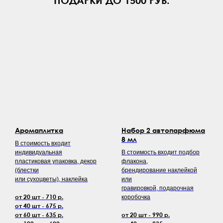
Аромаплитка
Набор 2 автопарфюма
8 мл
В стоимость входит
индивидуальная
В стоимость входит подбор
пластиковая упаковка, декор
флакона,
(блестки
брендирование наклейкой
или сухоцветы), наклейка
или
гравировкой, подарочная
от 20 шт - 710 р.
коробочка
от 40 шт - 675 р.
от 60 шт - 635 р.
от 20 шт - 990 р.