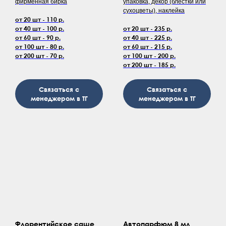
фирменная бирка
упаковка, декор (блестки или
сухоцветы), наклейка
от 20 шт - 110 р.
от 40 шт - 100 р.
от 20 шт - 235 р.
от 60 шт - 90 р.
от 40 шт - 225 р.
от 100 шт - 80 р.
от 60 шт - 215 р.
от 200 шт - 70 р.
от 100 шт - 200 р.
от 200 шт - 185 р.
Связаться с
Связаться с
менеджером в ТГ
менеджером в ТГ
Флорентийское саше
Автопарфюм 8 мл